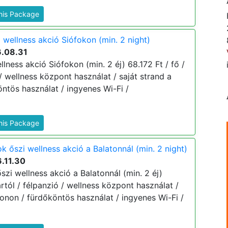
This Package
 wellness akció Siófokon (min. 2 night)
6.08.31
llness akció Siófokon (min. 2 éj) 68.172 Ft / fő /
 / wellness központ használat / saját strand a
öntös használat / ingyenes Wi-Fi /
This Package
k őszi wellness akció a Balatonnál (min. 2 night)
.11.30
szi wellness akció a Balatonnál (min. 2 éj)
ártól / félpanzió / wellness központ használat /
tonon / fürdőköntös használat / ingyenes Wi-Fi /