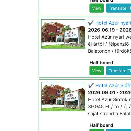
Half board
View
Translate 
✔️ Hotel Azúr nyári
2026.06.19 - 202
Hotel Azúr nyári we
éj ártól / félpanzió
Balatonon / fürdők
Half board
View
Translate 
✔️ Hotel Azúr Siófo
2026.09.01 - 2026
Hotel Azúr Siófok ő
39.945 Ft / fő / éj 
saját strand a Bala
Half board