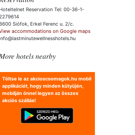
Hoteltelnet Reservation Tel: 00-36-1-
2279614
8600 Siófok, Erkel Ferenc u. 2/c.
View accommodations on Google maps
info@lastminutewellnesshotels.hu
More hotels nearby
Töltse le az akcioscsomagok.hu mobil
applikációt, hogy minden kütyüjén,
mobilján önnel legyen az összes
akciós szállás!