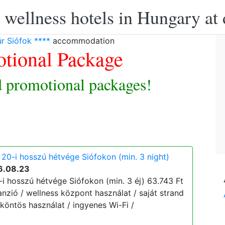
 wellness hotels in Hungary at 
r Siófok ****
accommodation
tional Package
 promotional packages!
 20-i hosszú hétvége Siófokon (min. 3 night)
6.08.23
-i hosszú hétvége Siófokon (min. 3 éj) 63.743 Ft
lpanzió / wellness központ használat / saját strand
őköntös használat / ingyenes Wi-Fi /