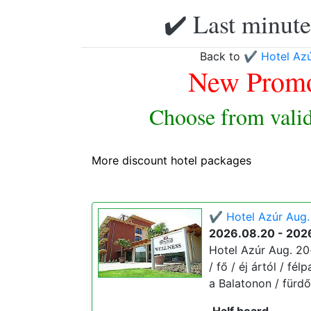
✔️ Last minute
Back to
✔️ Hotel Azú
New Promo
Choose from valid
More discount hotel packages
✔️ Hotel Azúr Aug.
2026.08.20 - 202
Hotel Azúr Aug. 20
/ fő / éj ártól / fé
a Balatonon / fürd