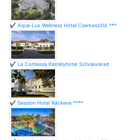
✔️ Aqua-Lux Wellness Hotel Cserkeszőlő ***
✔️ La Contessa Kastélyhotel Szilvásvárad
✔️ Session Hotel Ráckeve ****