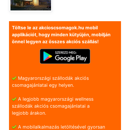
Töltse le az akcioscsomagok.hu mobil
applikációt, hogy minden kütyüjén, mobilján
önnel legyen az összes akciós szállás!
Magyarországi szállodák akciós
csomagajánlatai egy helyen.
A legjobb magyarországi wellness
szállodák akciós csomagajánlatai a
legjobb árakon.
A mobilalkalmazás letöltésével gyorsan