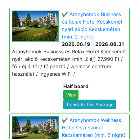
✔️ Aranyhomok Business
és Relax Hotel Kecskemét
nyári akció Kecskeméten
(min. 2 night)
2026.06.19 - 2026.08.31
Aranyhomok Business és Relax Hotel Kecskemét
nyári akció Kecskeméten (min. 2 éj) 27.990 Ft /
fő / éj ártól / félpanzió / wellness centrum
használat / ingyenes WiFi /
Half board
View
Translate This Package
✔️ Aranyhomok Wellness
Hotel Őszi szünet
Kecskeméten (min. 2 night)