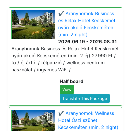
✔️ Aranyhomok Business
és Relax Hotel Kecskemét
nyári akció Kecskeméten
(min. 2 night)
2026.06.19 - 2026.08.31
Aranyhomok Business és Relax Hotel Kecskemét
nyári akció Kecskeméten (min. 2 éj) 27.990 Ft /
fő / éj ártól / félpanzió / wellness centrum
használat / ingyenes WiFi /
Half board
View
Translate This Package
✔️ Aranyhomok Wellness
Hotel Őszi szünet
Kecskeméten (min. 2 night)