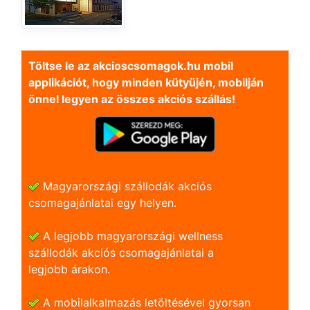
Töltse le az akcioscsomagok.hu mobil
applikációt, hogy minden kütyüjén, mobilján
önnel legyen az összes akciós szállás!
Magyarországi szállodák akciós
csomagajánlatai egy helyen.
A legjobb magyarországi wellness
szállodák akciós csomagajánlatai a
legjobb árakon.
A mobilalkalmazás letöltésével gyorsan