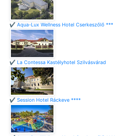
✔️ Aqua-Lux Wellness Hotel Cserkeszőlő ***
✔️ La Contessa Kastélyhotel Szilvásvárad
✔️ Session Hotel Ráckeve ****