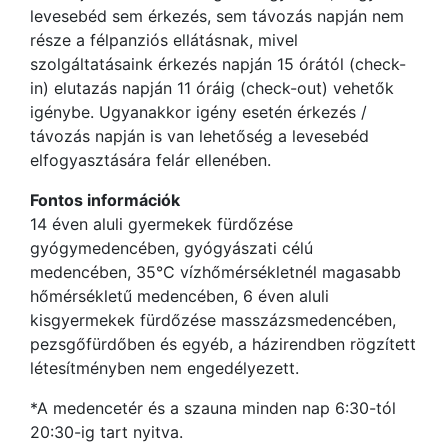
levesebéd sem érkezés, sem távozás napján nem
része a félpanziós ellátásnak, mivel
szolgáltatásaink érkezés napján 15 órától (check-
in) elutazás napján 11 óráig (check-out) vehetők
igénybe. Ugyanakkor igény esetén érkezés /
távozás napján is van lehetőség a levesebéd
elfogyasztására felár ellenében.
Fontos információk
14 éven aluli gyermekek fürdőzése
gyógymedencében, gyógyászati célú
medencében, 35°C vízhőmérsékletnél magasabb
hőmérsékletű medencében, 6 éven aluli
kisgyermekek fürdőzése masszázsmedencében,
pezsgőfürdőben és egyéb, a házirendben rögzített
létesítményben nem engedélyezett.
*A medencetér és a szauna minden nap 6:30-tól
20:30-ig tart nyitva.