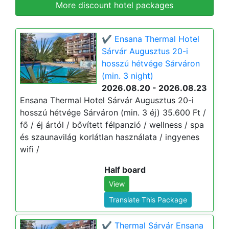
More discount hotel packages
✔️ Ensana Thermal Hotel
Sárvár Augusztus 20-i
hosszú hétvége Sárváron
(min. 3 night)
2026.08.20 - 2026.08.23
Ensana Thermal Hotel Sárvár Augusztus 20-i
hosszú hétvége Sárváron (min. 3 éj) 35.600 Ft /
fő / éj ártól / bővített félpanzió / wellness / spa
és szaunavilág korlátlan használata / ingyenes
wifi /
Half board
View
Translate This Package
✔️ Thermal Sárvár Ensana