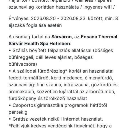
/ éj ártól / bővített félpanzió / wellness / spa és
szaunavilág korlátlan használata / ingyenes wifi /
Érvényes: 2026.08.20 - 2026.08.23. között, min. 3
éjszaka foglalása esetén
A csomag tartalma
Sárváron
, az
Ensana Thermal
Sárvár Health Spa Hotelben
:
• Szállás bővített félpanziós ellátással (bőséges
büféreggeli, déli leves ajánlat, bőséges
büfévacsora)
• A szállodai fürdőrészleg* korlátlan használata:
fedett termálfürdő, kerti medence, élményfürdő,
szaunavilág: finn szauna, infraszauna, gőzfürdő és
aromakabin, közvetlen kijárattal az arborétumba,
fürdőköpeny és törölköző használat
• Csoportos gimnasztika programok hétfőtől
péntekig
• Grátisz vezeték nélküli Internet használat.
*Felhívjuk kedves vendégeink figyelmét, hogy a