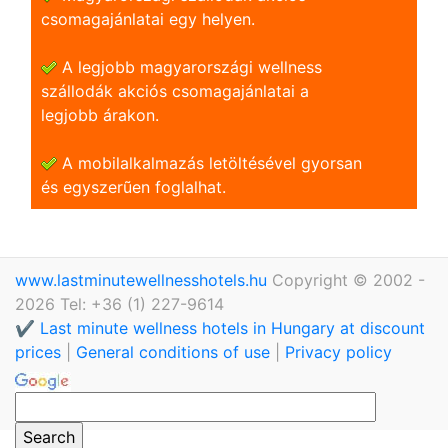
csomagajánlatai egy helyen.
A legjobb magyarországi wellness
szállodák akciós csomagajánlatai a
legjobb árakon.
A mobilalkalmazás letöltésével gyorsan
és egyszerũen foglalhat.
www.lastminutewellnesshotels.hu
Copyright © 2002 -
2026 Tel: +36 (1) 227-9614
✔️ Last minute wellness hotels in Hungary at discount
prices
|
General conditions of use
|
Privacy policy