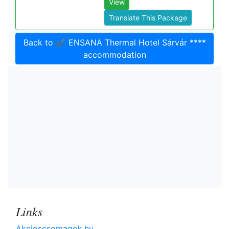
View
Translate This Package
Back to ✔️ ENSANA Thermal Hotel Sárvár ****
accommodation
Links
Akcioscsomagok.hu