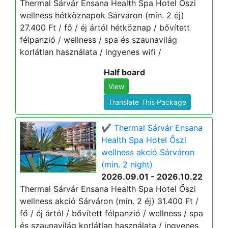
Thermal Sárvár Ensana Health Spa Hotel Őszi
wellness hétköznapok Sárváron (min. 2 éj)
27.400 Ft / fő / éj ártól hétköznap / bővített
félpanzió / wellness / spa és szaunavilág
korlátlan használata / ingyenes wifi /
Half board
View
Translate This Package
✔️ Thermal Sárvár Ensana
Health Spa Hotel Őszi
wellness akció Sárváron
(min. 2 night)
2026.09.01 - 2026.10.22
Thermal Sárvár Ensana Health Spa Hotel Őszi
wellness akció Sárváron (min. 2 éj) 31.400 Ft /
fő / éj ártól / bővített félpanzió / wellness / spa
és szaunavilág korlátlan használata / ingyenes