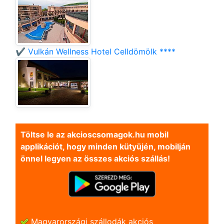
✔️ Vulkán Wellness Hotel Celldömölk ****
Töltse le az akcioscsomagok.hu mobil
applikációt, hogy minden kütyüjén, mobilján
önnel legyen az összes akciós szállás!
Magyarországi szállodák akciós