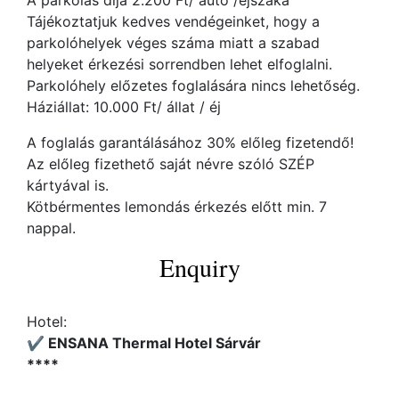
A parkolás díja 2.200 Ft/ autó /éjszaka
Tájékoztatjuk kedves vendégeinket, hogy a
parkolóhelyek véges száma miatt a szabad
helyeket érkezési sorrendben lehet elfoglalni.
Parkolóhely előzetes foglalására nincs lehetőség.
Háziállat: 10.000 Ft/ állat / éj
A foglalás garantálásához 30% előleg fizetendő!
Az előleg fizethető saját névre szóló SZÉP
kártyával is.
Kötbérmentes lemondás érkezés előtt min. 7
nappal.
Enquiry
Hotel:
✔️ ENSANA Thermal Hotel Sárvár
****