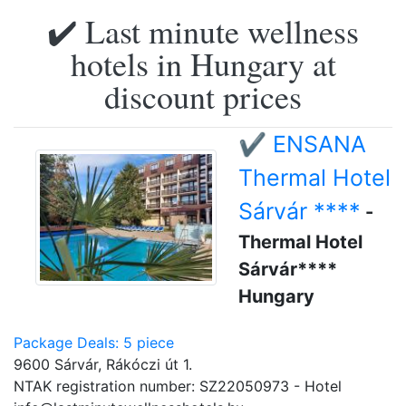
✔️ Last minute wellness
hotels in Hungary at
discount prices
✔️ ENSANA
Thermal Hotel
Sárvár ****
-
Thermal Hotel
Sárvár****
Hungary
Package Deals: 5 piece
9600 Sárvár, Rákóczi út 1.
NTAK registration number: SZ22050973 - Hotel