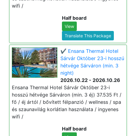
wifi /
Half board
View
Translate This Package
✔️ Ensana Thermal Hotel
Sárvár Október 23-i hosszú
hétvége Sárváron (min. 3
night)
2026.10.22 - 2026.10.26
Ensana Thermal Hotel Sárvár Október 23-i
hosszú hétvége Sárváron (min. 3 éj) 37.535 Ft /
fő / éj ártól / bővített félpanzió / wellness / spa
és szaunavilág korlátlan használata / ingyenes
wifi /
Half board