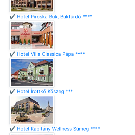
✔️ Hotel Piroska Bük, Bükfürdő ****
✔️ Hotel Villa Classica Pápa ****
✔️ Hotel Írottkő Kőszeg ***
✔️ Hotel Kapitány Wellness Sümeg ****