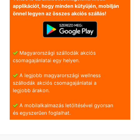
applikációt, hogy minden kütyüjén, mobilján
önnel legyen az összes akciós szállás!
Magyarországi szállodák akciós
csomagajánlatai egy helyen.
A legjobb magyarországi wellness
szállodák akciós csomagajánlatai a
legjobb árakon.
A mobilalkalmazás letöltésével gyorsan
és egyszerũen foglalhat.