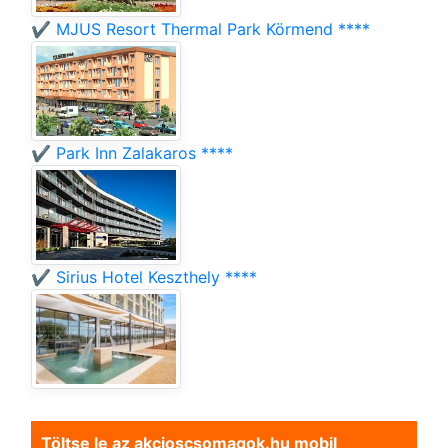
✔️ MJUS Resort Thermal Park Körmend ****
✔️ Park Inn Zalakaros ****
✔️ Sirius Hotel Keszthely ****
Töltse le az akcioscsomagok.hu mobil