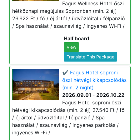
Fagus Wellness Hotel őszi
hétköznapi megújulás Sopronban (min. 2 éj)
26.622 Ft / fő / éj ártól / üdvözlőital / félpanzió
/ Spa használat / szaunavilág / ingyenes Wi-Fi /
Half board
View
Translate This Package
✔️ Fagus Hotel soproni
őszi hétvégi kikapcsolódás
(min. 2 night)
2026.09.01 - 2026.10.22
Fagus Hotel soproni őszi
hétvégi kikapcsolódás (min. 2 éj) 27.540 Ft / fő
/ éj ártól / üdvözlőital / félpanzió / Spa
használat / szaunavilág / ingyenes parkolás /
ingyenes Wi-Fi /